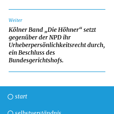
Weiter
Kölner Band „Die Höhner“ setzt
Nächster
gegenüber der NPD ihr
Beitrag:
Urheberpersönlichkeitsrecht durch,
ein Beschluss des
Bundesgerichtshofs.
start
selbstverständnis