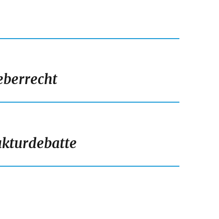
eberrecht
ukturdebatte