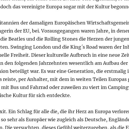
 doch das vereinigte Europa sogar mit der Kultur begonn
ritannien der damaligen Europäischen Wirtschaftsgemein
erin der EU, bei. Vorausgegangen waren Jahre, in dene
die Beatles und die Rolling Stones die Herzen der jung
rten. Swinging London und die King´s Road waren der Inb
elle Freiheit. Dieser kulturelle Aufbruch in eine neue Zei
 in den folgenden Jahrzehnten wesentlich am Aufbau der
on beteiligt war. Es war eine Generation, die erstmalig
a reiste, per Anhalter, mit dem in weiten Teilen Europas
t, mit Bus und Fahrrad oder zuweilen zu viert im Campin
ische Kultur für sich entdeckte.
it. Ein Schlag für alle die, die ihr Herz an Europa verlor
so sehr als Europäer wie zugleich als Deutsche, Engländ
. Die versuchten, dieses Gefühl weiterzugeben, als die 