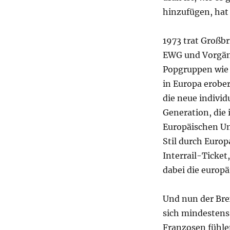
hinzufügen, hat
1973 trat Großb
EWG und Vorgäng
Popgruppen wie 
in Europa erobe
die neue individu
Generation, die
Europäischen Uni
Stil durch Europ
Interrail-Ticke
dabei die europä
Und nun der Brex
sich mindestens 
Franzosen fühlen