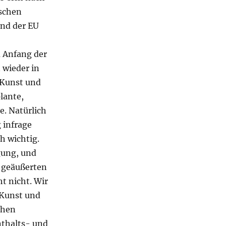
ischen
and der EU
 Anfang der
 wieder in
 Kunst und
lante,
. Natürlich
 infrage
h wichtig.
gung, und
n geäußerten
t nicht. Wir
 Kunst und
chen
nthalts- und