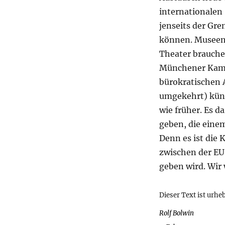
internationalen
jenseits der Gre
können. Museen
Theater brauche
Münchener Kamme
bürokratischen 
umgekehrt) küns
wie früher. Es 
geben, die eine
Denn es ist die 
zwischen der EU
geben wird. Wir
Dieser Text ist urhe
Autor
Rolf Bolwin