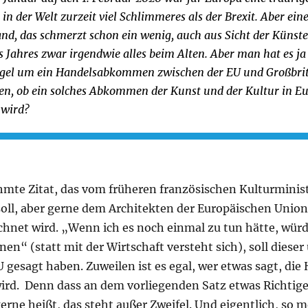
t in der Welt zurzeit viel Schlimmeres als der Brexit. Aber ei
nd, das schmerzt schon ein wenig, auch aus Sicht der Künste
es Jahres zwar irgendwie alles beim Alten. Aber man hat es ja
ngel um ein Handelsabkommen zwischen der EU und Großbri
gen, ob ein solches Abkommen der Kunst und der Kultur in E
 wird?
ühmte Zitat, das vom früheren französischen Kulturminis
ll, aber gerne dem Architekten der Europäischen Union
hnet wird. „Wenn ich es noch einmal zu tun hätte, würd
nen“ (statt mit der Wirtschaft versteht sich), soll dieser
gesagt haben. Zuweilen ist es egal, wer etwas sagt, die
wird. Denn dass an dem vorliegenden Satz etwas Richtige
 gerne heißt, das steht außer Zweifel. Und eigentlich, so