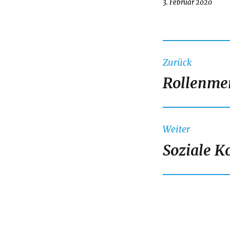
Veröffentlicht
3. Februar 2020
am
Beitragsna
Zurück
Rollenmer
Vorheriger
Beitrag:
Weiter
Soziale K
Nächster
Beitrag: