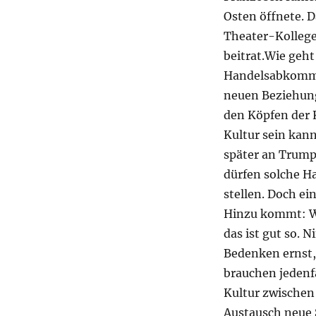
Osten öffnete. 
Theater-Kollegen
beitrat.Wie geht
Handelsabkomme
neuen Beziehung 
den Köpfen der K
Kultur sein kan
später an Trum
dürfen solche H
stellen. Doch e
Hinzu kommt: We
das ist gut so.
Bedenken ernst,
brauchen jedenf
Kultur zwischen
Austausch neue 