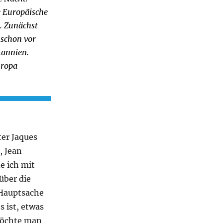
ne Europäische
. Zunächst
 schon vor
tannien.
uropa
ter Jaques
, Jean
e ich mit
 über die
 Hauptsache
s ist, etwas
 möchte man