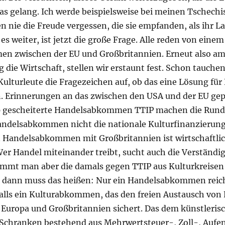
Das gelang. Ich werde beispielsweise bei meinen Tschech
 nie die Freude vergessen, die sie empfanden, als ihr L
 es weiter, ist jetzt die große Frage. Alle reden von einem
n zwischen der EU und Großbritannien. Erneut also am
die Wirtschaft, stellen wir erstaunt fest. Schon tauchen
ulturleute die Fragezeichen auf, ob das eine Lösung für
n. Erinnerungen an das zwischen den USA und der EU gep
p gescheiterte Handelsabkommen TTIP machen die Runde
andelsabkommen nicht die nationale Kulturfinanzierung
in Handelsabkommen mit Großbritannien ist wirtschaftlic
r Handel miteinander treibt, sucht auch die Verständi
 Nimmt man aber die damals gegen TTIP aus Kulturkreise
 dann muss das heißen: Nur ein Handelsabkommen reich
alls ein Kulturabkommen, das den freien Austausch von
 Europa und Großbritannien sichert. Das dem künstleris
Schranken bestehend aus Mehrwertsteuer-, Zoll-, Aufe