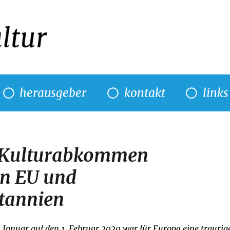
herausgeber
kontakt
links
n Kulturabkommen
en EU und
tannien
 Januar auf den 1. Februar 2020 war für Europa eine traurig