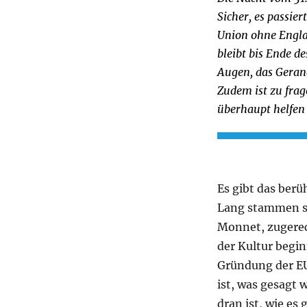
Sicher, es passier
Union ohne Engla
bleibt bis Ende d
Augen, das Gera
Zudem ist zu fra
überhaupt helfen
Es gibt das ber
Lang stammen so
Monnet, zugerec
der Kultur begin
Gründung der EU 
ist, was gesagt 
dran ist, wie es