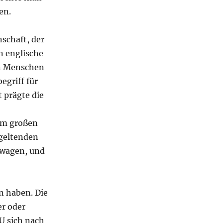
en.
schaft, der
n englische
en Menschen
egriff für
t prägte die
 im großen
 geltenden
gwagen, und
en haben. Die
er oder
EU sich nach