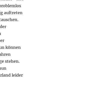
 problemlos
ig auftreten
tauschen.
 der
m
der
tun können
fahren
ge stehen.
 nun
rland leider