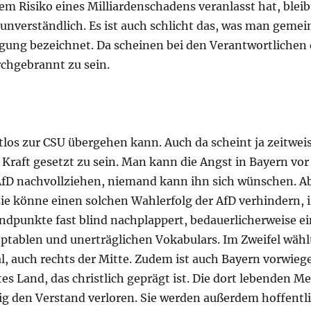
m Risiko eines Milliardenschadens veranlasst hat, bleib
 unverständlich. Es ist auch schlicht das, was man gemei
gung bezeichnet. Da scheinen bei den Verantwortlichen 
chgebrannt zu sein.
os zur CSU übergehen kann. Auch da scheint ja zeitweis
 Kraft gesetzt zu sein. Man kann die Angst in Bayern vo
AfD nachvollziehen, niemand kann ihn sich wünschen. A
sie könne einen solchen Wahlerfolg der AfD verhindern, 
ndpunkte fast blind nachplappert, bedauerlicherweise ei
eptablen und unerträglichen Vokabulars. Im Zweifel wähl
l, auch rechts der Mitte. Zudem ist auch Bayern vorwieg
tes Land, das christlich geprägt ist. Die dort lebenden 
lig den Verstand verloren. Sie werden außerdem hoffentl