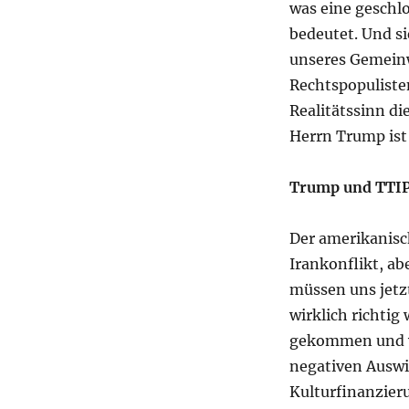
was eine geschlo
bedeutet. Und s
unseres Gemeinw
Rechtspopuliste
Realitätssinn di
Herrn Trump ist 
Trump und TTI
Der amerikanisch
Irankonflikt, ab
müssen uns jetz
wirklich richti
gekommen und wi
negativen Auswi
Kulturfinanzieru