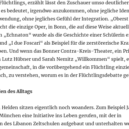
 Flüchtlings, erzählt lässt den Zuschauer umso deutlicher
 es bedeutet, irgendwo anzukommen, ohne jegliche Iden
endung, ohne jegliches Gefühl der Integration. „Oberst
icht die einzige Oper, in Bonn, die auf diese Weise aktuel
on „Echnaton“ wurde als die Geschichte einer Schülerin e
und „I due Foscari“ als Beispiel für die zerstörerische Kra
ben. Und wenn das Bonner Contra-Kreis-Theater, ein Pri
 Lutz Hübner und Sarah Nemitz „Willkommen“ spielt, e
emeinschaft, in die vorübergehend ein Flüchtling einzie
uch, zu verstehen, worum es in der Flüchtlingsdebatte ge
en des Alltags
 Helden sitzen eigentlich noch woanders. Zum Beispiel J
n München eine Initiative ins Leben gerufen, mit der in
rn des Libanon Zeltschulen aufgebaut und unterhalten w