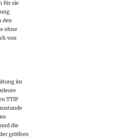
 für sie
dung
n den
ie ohne
uch von
altung im
urleute
gen TTIP
 zustande
hen
und die
 der größten