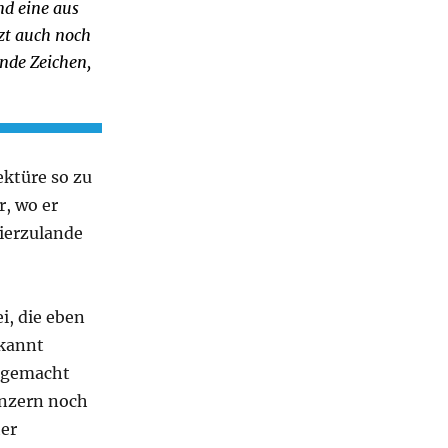
nd eine aus
tzt auch noch
ende Zeichen,
ektüre so zu
r, wo er
hierzulande
i, die eben
ekannt
g gemacht
onzern noch
her