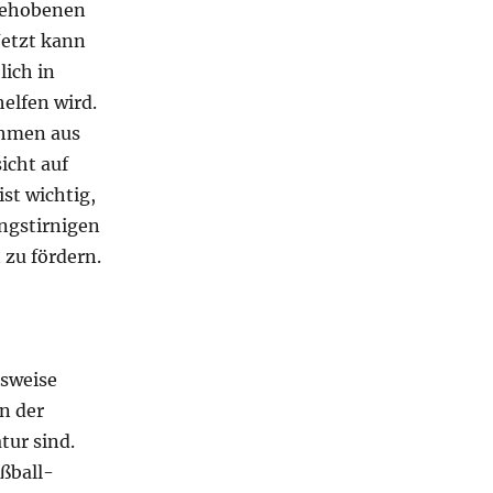
 gehobenen
Jetzt kann
lich in
elfen wird.
ehmen aus
icht auf
st wichtig,
engstirnigen
 zu fördern.
hsweise
in der
tur sind.
ußball-