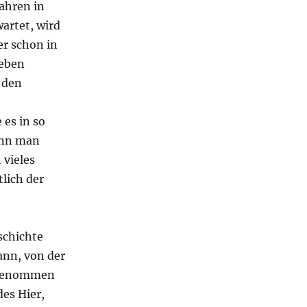
Jahren in
artet, wird
er schon in
ieben
 den
 es in so
enn man
 vieles
tlich der
schichte
ann, von der
ufgenommen
des Hier,