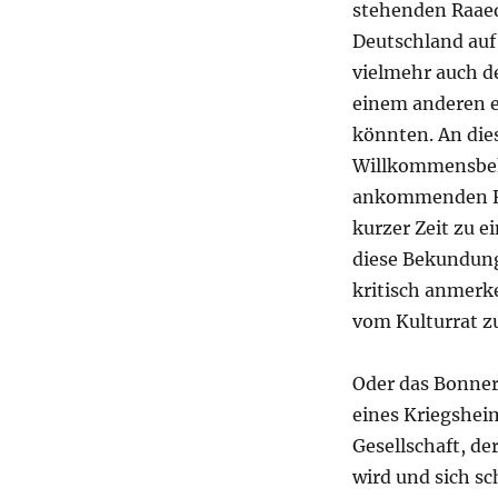
stehenden Raaed 
Deutschland auf 
vielmehr auch de
einem anderen e
könnten. An di
Willkommensbek
ankommenden Flü
kurzer Zeit zu
diese Bekundunge
kritisch anmerke
vom Kulturrat z
Oder das Bonner
eines Kriegsheim
Gesellschaft, d
wird und sich sc