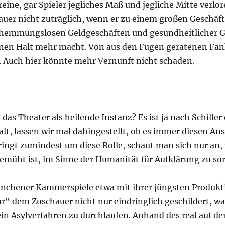
eine, gar Spieler jegliches Maß und jegliche Mitte verlor
auer nicht zuträglich, wenn er zu einem großen Geschäft
, hemmungslosen Geldgeschäften und gesundheitlicher 
inen Halt mehr macht. Von aus den Fugen geratenen Fa
 Auch hier könnte mehr Vernunft nicht schaden.
s Theater als heilende Instanz? Es ist ja nach Schiller
alt, lassen wir mal dahingestellt, ob es immer diesen A
ringt zumindest um diese Rolle, schaut man sich nur an,
bemüht ist, im Sinne der Humanität für Aufklärung zu so
nchener Kammerspiele etwa mit ihrer jüngsten Produk
r“ dem Zuschauer nicht nur eindringlich geschildert, wa
ein Asylverfahren zu durchlaufen. Anhand des real auf d