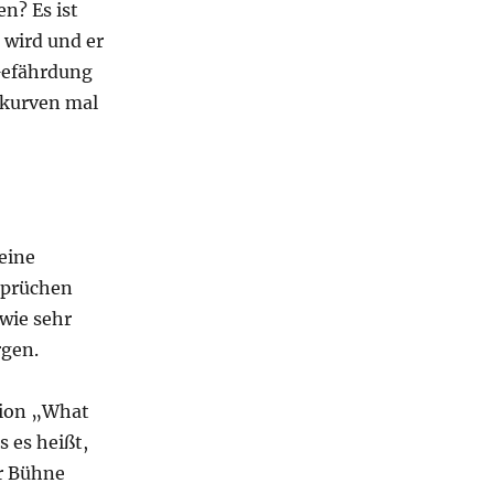
en? Es ist
 wird und er
Gefährdung
nkurven mal
 eine
nsprüchen
 wie sehr
rgen.
tion „What
s es heißt,
er Bühne