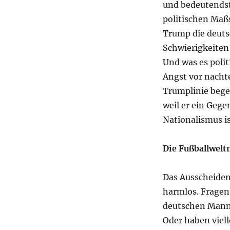
und bedeutendst
politischen Maß
Trump die deutsc
Schwierigkeiten 
Und was es poli
Angst vor nacht
Trumplinie bege
weil er ein Gege
Nationalismus is
Die Fußballwelt
Das Ausscheiden 
harmlos. Fragen 
deutschen Mannsc
Oder haben viell