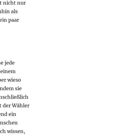
t nicht nur
nhin als
ein paar
e jede
r einem
ber wieso
indem sie
nschließlich
t der Wähler
end ein
Menschen
ich wissen,