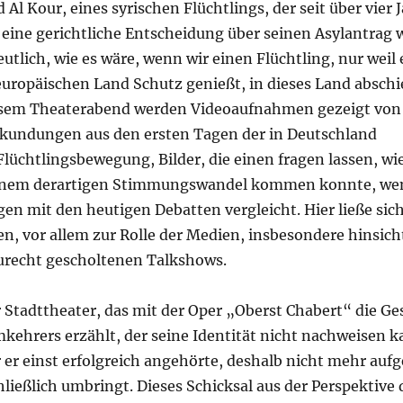
Al Kour, eines syrischen Flüchtlings, der seit über vier 
eine gerichtliche Entscheidung über seinen Asylantrag w
utlich, wie es wäre, wenn wir einen Flüchtling, nur weil 
uropäischen Land Schutz genießt, in dieses Land absch
esem Theaterabend werden Videoaufnahmen gezeigt von
undungen aus den ersten Tagen der in Deutschland
chtlingsbewegung, Bilder, die einen fragen lassen, wie
 einem derartigen Stimmungswandel kommen konnte, w
n mit den heutigen Debatten vergleicht. Hier ließe sich
n, vor allem zur Rolle der Medien, insbesondere hinsich
urecht gescholtenen Talkshows.
 Stadttheater, das mit der Oper „Oberst Chabert“ die Ge
kehrers erzählt, der seine Identität nicht nachweisen k
er er einst erfolgreich angehörte, deshalb nicht mehr a
hließlich umbringt. Dieses Schicksal aus der Perspektive 