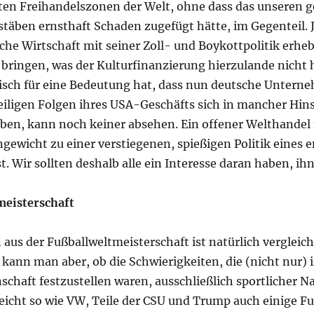
en Freihandelszonen der Welt, ohne dass das unseren
stäben ernsthaft Schaden zugefügt hätte, im Gegenteil. 
he Wirtschaft mit seiner Zoll- und Boykottpolitik erheb
bringen, was der Kulturfinanzierung hierzulande nicht h
tisch für eine Bedeutung hat, dass nun deutsche Untern
eiligen Folgen ihres USA-Geschäfts sich in mancher Hins
ben, kann noch keiner absehen. Ein offener Welthandel i
ngewicht zu einer verstiegenen, spießigen Politik eines 
t. Wir sollten deshalb alle ein Interesse daran haben, ihn
meisterschaft
aus der Fußballweltmeisterschaft ist natürlich vergleic
kann man aber, ob die Schwierigkeiten, die (nicht nur) 
haft festzustellen waren, ausschließlich sportlicher Na
eicht so wie VW, Teile der CSU und Trump auch einige F