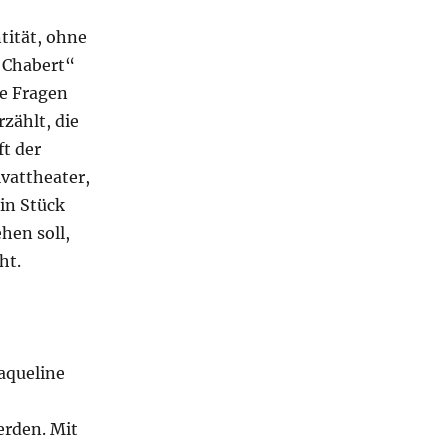
tität, ohne
 Chabert“
le Fragen
rzählt, die
ft der
vattheater,
in Stück
hen soll,
ht.
aqueline
erden. Mit